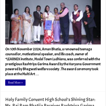
On 10th November 2024, Aman Bhatia, a renowned teenage
counsellor, motivational speaker, and life coach, owner of
“LEARNEX institute , Model Town Ludhiana, was conferred with the
prestigious Rashtriya Garima Award by the Haryana Government
powered by Bhagwati welfare society . The award ceremony took
place at the Multi Art …
Read More »
Holy Family Convent High School’s Shining Star:
Mr. Raj Ram Bhatija Receives Rashtriya Garima