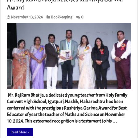
Award
November 13, 2024
Bookkeeping
0
Mr. Raj Ram Bhatija, a dedicated young teacher from Holy Family
Convent High School, Igatpuri, Nashik, Maharashtra has been
conferred with the prestigious Rashtriya Garima Award for Best
Educator of year the teacher of Maths and Science on November
10, 2024. This esteemed recognition is a testament to his …
Read More »