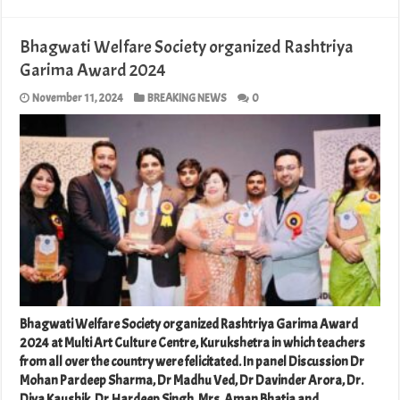
Bhagwati Welfare Society organized Rashtriya
Garima Award 2024
November 11, 2024
BREAKING NEWS
0
Bhagwati Welfare Society organized Rashtriya Garima Award
2024 at Multi Art Culture Centre, Kurukshetra in which teachers
from all over the country were felicitated. In panel Discussion Dr
Mohan Pardeep Sharma, Dr Madhu Ved, Dr Davinder Arora, Dr.
Diya Kaushik, Dr.Hardeep Singh, Mrs. Aman Bhatia and