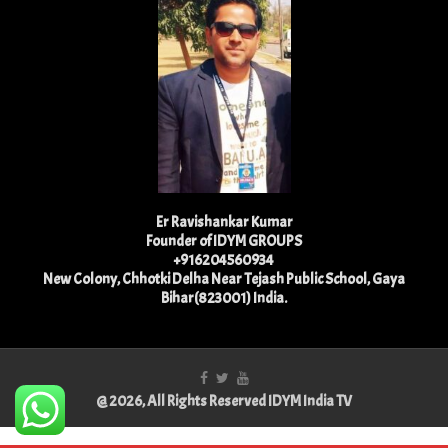
Er Ravishankar Kumar
Founder of IDYM GROUPS
+916204560934
New Colony, Chhotki Delha Near Tejash Public School, Gaya
Bihar(823001) India.
@ 2026, All Rights Reserved IDYM India TV
Best Physiotherapist in Lucknow