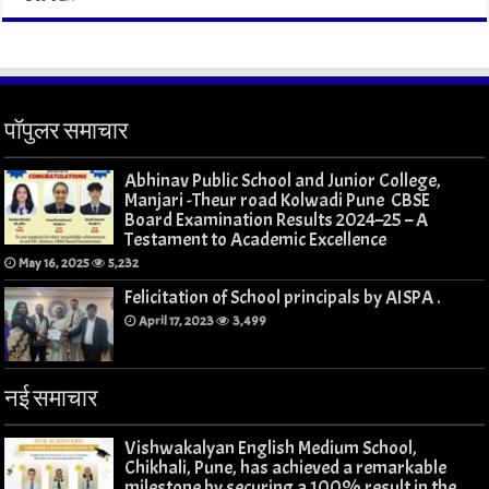
पॉपुलर समाचार
Abhinav Public School and Junior College,
Manjari -Theur road Kolwadi Pune CBSE
Board Examination Results 2024–25 – A
Testament to Academic Excellence
May 16, 2025
5,232
Felicitation of School principals by AISPA .
April 17, 2023
3,499
नई समाचार
Vishwakalyan English Medium School,
Chikhali, Pune, has achieved a remarkable
milestone by securing a 100% result in the