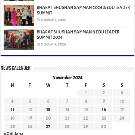
BHARAT BHUSHAN SAMMAN 2024 & EDU LEADER
SUMMIT
October 9, 2024
BHARAT BHUSHAN SAMMAN & EDU LEADER
SUMMIT 2024
October 9, 2024
News Calender
November 2024
M
T
W
T
F
S
S
1
2
3
4
5
6
7
8
9
10
11
12
13
14
15
16
17
18
19
20
21
22
23
24
25
26
27
28
29
30
« Oct
Jan »