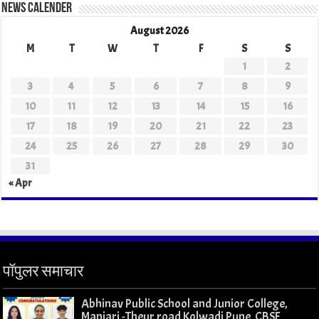
News Calender
August 2026
M
T
W
T
F
S
S
1
2
3
4
5
6
7
8
9
10
11
12
13
14
15
16
17
18
19
20
21
22
23
24
25
26
27
28
29
30
31
« Apr
पॉपुलर समाचार
Abhinav Public School and Junior College,
Manjari -Theur road Kolwadi Pune CBSE