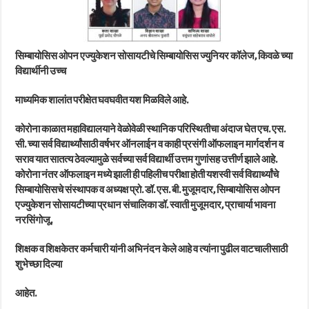
सिम्बायोसिस ओपन एज्युकेशन सोसायटीचे सिम्बायोसिस ज्युनियर कॉलेज, किवळे च्या
विद्यार्थीनी उच्च
माध्यमिक शालांत परीक्षेत घवघवीत यश मिळविले आहे.
कोरोना काळात महाविद्यालयाने वेळोवेळी स्थानिक परिस्थितीचा अंदाज घेत एच. एस.
सी. च्या सर्व विद्यार्थ्यांसाठी वर्षभर ऑनलाईन व काही प्रसंगी ऑफलाइन मार्गदर्शन व
सराव यात सातत्य ठेवल्यामुळे सर्वच्या सर्व विद्यार्थी उत्तम गुणांसह उत्तीर्ण झाले आहे.
कोरोना नंतर ऑफलाइन मध्ये झाली ही पहिलीच परीक्षा होती यशस्वी सर्व विद्यार्थ्यांचे
सिम्बायोसिसचे संस्थापक व अध्यक्ष प्रो. डॉ. एस. बी. मुजूमदार, सिम्बायोसिस ओपन
एज्युकेशन सोसायटीच्या प्रधान संचालिका डॉ. स्वाती मुजूमदार, प्राचार्या भावना
नरसिंगोजू,
शिक्षक व शिक्षकेतर कर्मचारी यांनी अभिनंदन केले आहे व त्यांना पुढील वाटचालीसाठी
शुभेच्छा दिल्या
आहेत.