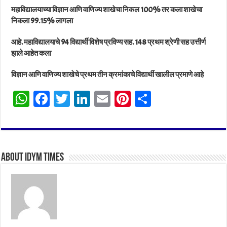
महाविद्यालयाच्या विज्ञान आणि वाणिज्य शाखेचा निकल 100% तर कला शाखेचा
निकला 99.15% लागला
आहे. महाविद्यालयाचे 94 विद्यार्थी विशेष प्रविण्य सह. 148 प्रथम श्रेणी सह उत्तीर्ण
झाले आहेत कला
विज्ञान आणि वाणिज्य शाखेचे प्रथम तीन क्रमांकाचे विद्यार्थी खालील प्रमाणे आहे
W
Fa
T
Li
E
Pi
Sh
ha
ce
wi
nk
m
nt
ar
ts
bo
tt
ed
ail
er
e
A
ok
er
In
es
About IDYM Times
pp
t