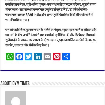
एसोसिएशन मेरठ, श्री अमित कुमार- उपाध्यक्ष सहोदय स्कूल परिसर, सुश्री रचना
भीमराजका- सह-संस्थापक ग्लोबल एजुकेटर्स फ्रेटर्निटी, डॉ हर्षवर्धन सिंह-
संस्थापक-अध्यक्ष PAAI India और अन्य प्रतिष्ठित शिक्षाविदों की उपस्थिति में
सम्मानित किया गया।
उनको यह विशिष्ट पुरस्कार उनके गतिशील नेतृत्व, स्कूल प्रशासनिक कौशल और
महामारी के बीच उन्होंने 3 महीने तक बच्चों को फ्री शिक्षा दी और डिजिटल शिक्षा की
सुविधा देने के साथ-साथ 2021 के दौरान ज्ञान प्रदान व अर्जित करने में दिखाए गए
समर्पण, उदारता और धैर्य के लिए मिला।
W
Fa
T
Li
E
Pi
Sh
ha
ce
wi
nk
m
nt
ar
ts
bo
tt
ed
ail
er
e
A
ok
er
In
es
About IDYM Times
pp
t