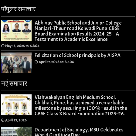
पॉपुलर समाचार
Abhinav Public School and Junior College,
Manjari -Theur road Kolwadi Pune CBSE
Board Examination Results 2024–25 – A
Testament to Academic Excellence
May 16, 2025
5,304
Felicitation of School principals by AISPA .
April 17, 2023
3,506
नई समाचार
Vishwakalyan English Medium School,
Chikhali, Pune, has achieved a remarkable
milestone by securing a 100% result in the
CBSE Class X Board Examination 2025–26.
April 27, 2026
Department of Sociology, MSU Celebrates
World Gratitude Day