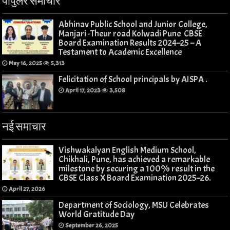
पॉपुलर समाचार
Abhinav Public School and Junior College,
Manjari -Theur road Kolwadi Pune CBSE
Board Examination Results 2024–25 – A
Testament to Academic Excellence
May 16, 2025
5,313
Felicitation of School principals by AISPA .
April 17, 2023
3,508
नई समाचार
Vishwakalyan English Medium School,
Chikhali, Pune, has achieved a remarkable
milestone by securing a 100% result in the
CBSE Class X Board Examination 2025–26.
April 27, 2026
Department of Sociology, MSU Celebrates
World Gratitude Day
September 26, 2025