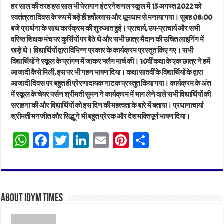
हर साल की तरह इस साल भी पेरागान इंटरनेशनल स्कूल में 15 अगस्त 2022 को
स्वतंत्रता दिवस के रूप में बड़े ही हर्षोल्लास और धूमधाम से मनाया गया। सुबह 08:00
बजे प्रार्थना के साथ कार्यक्रम की शुरुआत हुई। प्राचार्य, उप-प्राचार्य और सभी
वरिष्ठ शिक्षक मंच पर कुर्सियों पर बैठे थे और सभी छात्र मैदान की उचित लाइनिंग में
खड़े थे। विद्यार्थियों द्वारा विभिन्न प्रकार के कार्यक्रम प्रस्तुत किए गए। सभी
विद्यार्थियों ने स्कूल के प्रांगण में जाकर फ्लैग मार्च की। 10वीं कक्षा के एक छात्र ने हमें
आजादी कैसे मिली, इस पर भी गहन भाषण दिया। कक्षा सातवीं के विद्यार्थियों के द्वारा
आजादी दिवस पर बहुत ही प्रेरणादायक नाटक प्रस्तुत किया गया। कार्यक्रम के अंत
में स्कूल के चेयर पर्सन श्रीमती सुमन ने कार्यक्रम में भाग लेने वाले सभी विद्यार्थियों की
सराहना की और विद्यार्थियों को इस दिन की महत्वता के बारे में बताया। प्रधानाचार्या
श्रीमती मनजीत कौर सिद्धू ने भी बहुत प्रेरक और देशभक्तिपूर्ण भाषण दिया।
W
Fa
T
Li
E
Pi
Sh
ha
ce
wi
nk
m
nt
ar
ts
bo
tt
ed
ail
er
e
A
ok
er
In
es
About IDYM Times
pp
t