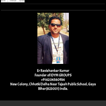
Er Ravishankar Kumar
Founder of IDYM GROUPS
+916204560934
New Colony, Chhotki Delha Near Tejash Public School, Gaya
Bihar(823001) India.