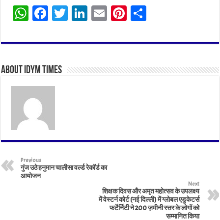
W
Fa
T
Li
E
Pi
Sh
ha
ce
wi
nk
m
nt
ar
ts
bo
tt
ed
ail
er
e
A
ok
er
In
es
About IDYM Times
pp
t
Previous
गुंज उठे हनुमान चालीसा वर्ल्ड रेकॉर्ड का
आयोजन
Next
शिक्षक दिवस और अमृत महोत्सव के उपलक्ष्य
में वेस्टर्न कोर्ट (नई दिल्ली) में ग्लोबल एडुकेटर्स
फर्टेर्निटी ने 200 ज़मीनी स्तर के लोगों को
सम्मानित किया