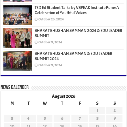
TED Ed Student Talks by VSPEAK Institute Pune: A
Celebration of Youthful Voices
October 23, 2024
BHARAT BHUSHAN SAMMAN 2024 & EDU LEADER
SUMMIT
October 9, 2024
BHARAT BHUSHAN SAMMAN & EDU LEADER
SUMMIT 2024
October 9, 2024
News Calender
August 2026
M
T
W
T
F
S
S
1
2
3
4
5
6
7
8
9
10
11
12
13
14
15
16