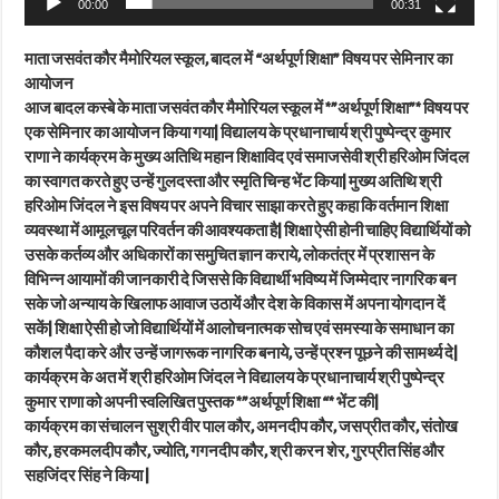
00:00
00:31
माता जसवंत कौर मैमोरियल स्कूल, बादल में “अर्थपूर्ण शिक्षा” विषय पर सेमिनार का
आयोजन
आज बादल कस्बे के माता जसवंत कौर मैमोरियल स्कूल में *”अर्थपूर्ण शिक्षा”* विषय पर
एक सेमिनार का आयोजन किया गया| विद्यालय के प्रधानाचार्य श्री पुष्पेन्द्र कुमार
राणा ने कार्यक्रम के मुख्य अतिथि महान शिक्षाविद एवं समाजसेवी श्री हरिओम जिंदल
का स्वागत करते हुए उन्हें गुलदस्ता और स्मृति चिन्ह भेंट किया| मुख्य अतिथि श्री
हरिओम जिंदल ने इस विषय पर अपने विचार साझा करते हुए कहा कि वर्तमान शिक्षा
व्यवस्था में आमूलचूल परिवर्तन की आवश्यकता है| शिक्षा ऐसी होनी चाहिए विद्यार्थियों को
उसके कर्तव्य और अधिकारों का समुचित ज्ञान कराये, लोकतंत्र में प्रशासन के
विभिन्न आयामों की जानकारी दे जिससे कि विद्यार्थी भविष्य में जिम्मेदार नागरिक बन
सके जो अन्याय के खिलाफ आवाज उठायें और देश के विकास में अपना योगदान दें
सकें| शिक्षा ऐसी हो जो विद्यार्थियों में आलोचनात्मक सोच एवं समस्या के समाधान का
कौशल पैदा करे और उन्हें जागरूक नागरिक बनाये, उन्हें प्रश्न पूछने की सामर्थ्य दे|
कार्यक्रम के अत में श्री हरिओम जिंदल ने विद्यालय के प्रधानाचार्य श्री पुष्पेन्द्र
कुमार राणा को अपनी स्वलिखित पुस्तक *”अर्थपूर्ण शिक्षा “* भेंट की|
कार्यक्रम का संचालन सुश्री वीर पाल कौर, अमनदीप कौर, जसप्रीत कौर, संतोख
कौर, हरकमलदीप कौर, ज्योति, गगनदीप कौर, श्री करन शेर, गुरप्रीत सिंह और
सहजिंदर सिंह ने किया |