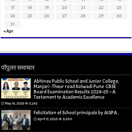
17
18
19
20
21
22
23
24
25
26
27
28
29
30
31
« Apr
पॉपुलर समाचार
Abhinav Public School and Junior College,
Manjari -Theur road Kolwadi Pune CBSE
Board Examination Results 2024–25 – A
Testament to Academic Excellence
May 16, 2025
5,242
Felicitation of School principals by AISPA .
April 17, 2023
3,500