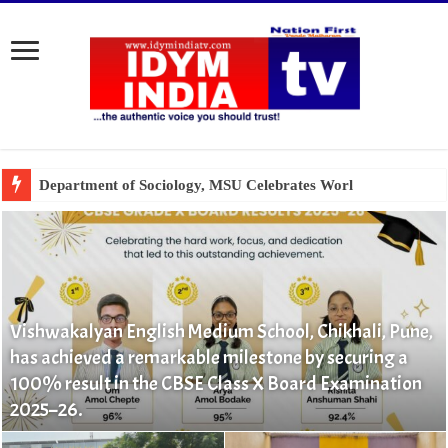
Vishwakalyan English Medium School, Chikhali, Pune,
has achieved a remarkable milestone by securing a
100% result in the CBSE Class X Board Examination
2025–26.