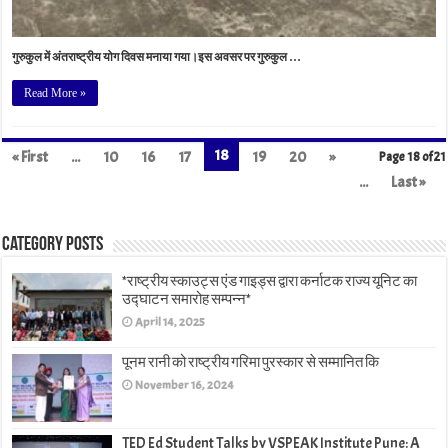
गुरुकुल में अंतराष्ट्रीय योग दिवस मनाया गया।इस अवसर पर गुरुकुल …
Read More »
18
« First
...
10
16
17
19
20
»
Page 18 of 21
...
Last »
Category Posts
*राष्ट्रीय स्काउट्स एंड गाइड्स द्वारा कर्नाटक राज्य यूनिट का
उद्घाटन समारोह सम्पन्न*
April 14, 2025
पूनम रानी को राष्ट्रीय गरिमा पुरस्कार से सम्मानित कि
November 16, 2024
TED Ed Student Talks by VSPEAK Institute Pune: A