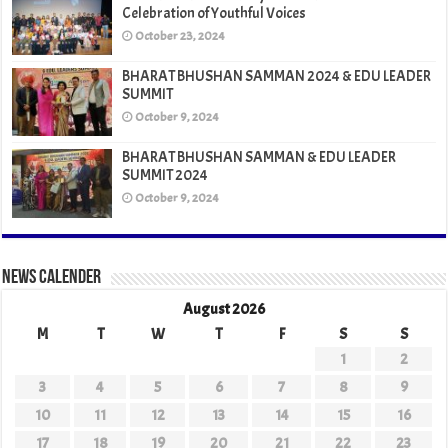
Celebration of Youthful Voices
October 23, 2024
BHARAT BHUSHAN SAMMAN 2024 & EDU LEADER
SUMMIT
October 9, 2024
BHARAT BHUSHAN SAMMAN & EDU LEADER
SUMMIT 2024
October 9, 2024
News Calender
August 2026
M
T
W
T
F
S
S
1
2
3
4
5
6
7
8
9
10
11
12
13
14
15
16
17
18
19
20
21
22
23