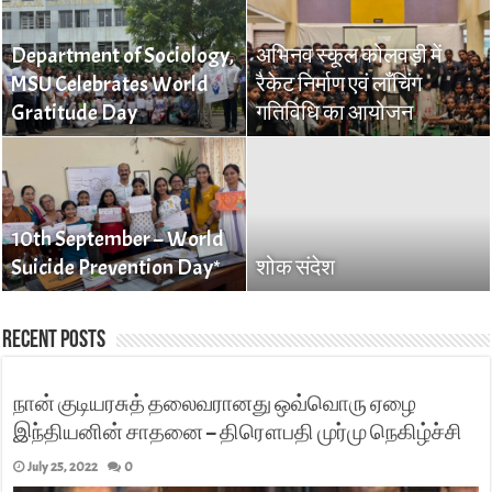
Department of Sociology,
अभिनव स्कूल कोलवड़ी में
MSU Celebrates World
रैकेट निर्माण एवं लाँचिंग
Gratitude Day
गतिविधि का आयोजन
10th September – World
Suicide Prevention Day*
शोक संदेश
Recent Posts
நான் குடியரசுத் தலைவரானது ஒவ்வொரு ஏழை
இந்தியனின் சாதனை – திரௌபதி முர்மு நெகிழ்ச்சி
July 25, 2022
0