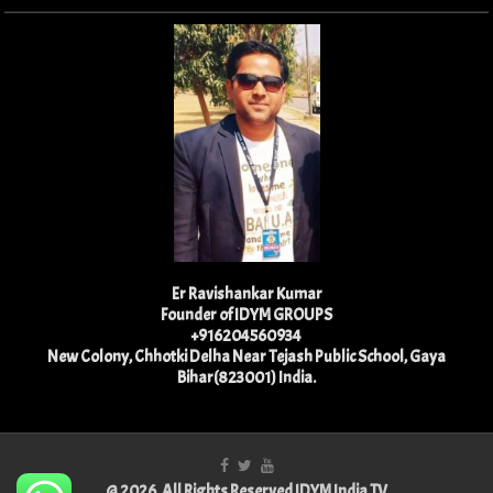
Er Ravishankar Kumar
Founder of IDYM GROUPS
+916204560934
New Colony, Chhotki Delha Near Tejash Public School, Gaya
Bihar(823001) India.
@ 2026, All Rights Reserved IDYM India TV