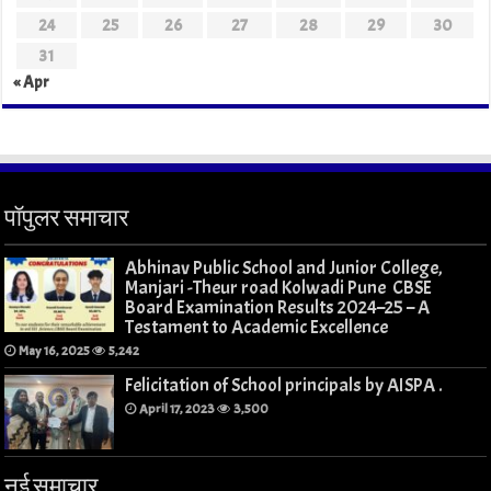
24
25
26
27
28
29
30
31
« Apr
पॉपुलर समाचार
Abhinav Public School and Junior College,
Manjari -Theur road Kolwadi Pune CBSE
Board Examination Results 2024–25 – A
Testament to Academic Excellence
May 16, 2025
5,242
Felicitation of School principals by AISPA .
April 17, 2023
3,500
नई समाचार